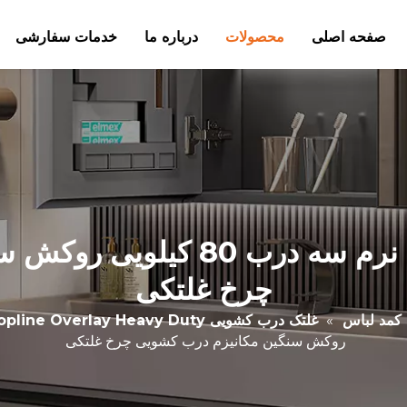
صفحه اصلی
محصولات
درباره ما
خدمات سفارشی
درب کشویی آویز کمد بسته نرم 
چرخ غلتکی
کمد لباس
»
غلتک درب کشویی Topline Overlay Heavy Duty
روکش سنگین مکانیزم درب کشویی چرخ غلتکی