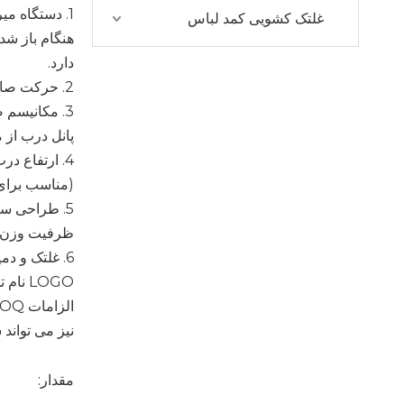
1. دستگاه می
غلتک کشویی کمد لباس
هنگام باز ش
دارد.
2. حرکت صاف، ثابت و بی صدا:
3. مکانیسم
پانل درب از 
4. ارتفاع د
(مناسب برای ضخامت 
5. طراحی سا
ظرفیت وزن 80 کیلوگرم در هر در
6. غلتک و د
LOGO 
نیز می تواند
مقدار: