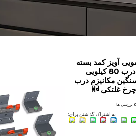
یی آویز کمد بسته
نرم سه درب 80 کیلویی
گین مکانیزم درب
چرخ غلتکی
ررسی ها
به اشتراک گذاشتن برای: