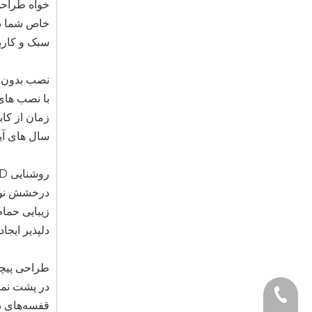
خواه طراحی
خاص شما در
سبک و کاربر
نصب بدون
با نصب های
زمان از کاب
سال های آی
روشنایی LED هوشمند
زیبایی حما
دلپذیر ایجا
طراحی پیچی
در پشت نما
قفسه‌های دا