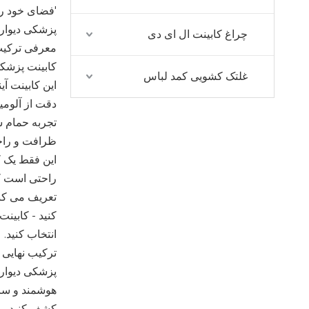
'فضای خود را
پزشکی دیوا
چراغ کابینت ال ای دی
معرفی ترکیب 
کابینت پزشک
غلتک کشویی کمد لباس
این کابینت آی
دقت از آلومی
تجربه حمام ش
ظرافت و راحتی
این فقط یک ک
راحتی است که
تعریف می کن
کنید - کابین
انتخاب کنید.
ترکیب نهایی پ
هوشمند و ساخ
کشف کنید. ب