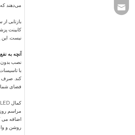
می‌دهند که
بازتابی از 
کابینت پزش
نیست. این ی
آنچه به نف
نصب بدون 
با تاسیسات
کند. صرف نظ
فضای شما ق
کمال LED هوشمند:
اضافه می کن
روشن و واض