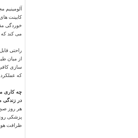
آلومینیم م
کابینت های 
می کند که 
راحتی قابل 
از میان طیف
سازی کافی ن
که عملکرد م
در زندگی م
هر روز صبح،
ظرافت هوشم