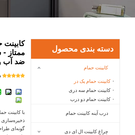
کابینت ح
دسته بندی محصول
ممتاز - 
ضد آب و
کابینت حمام
0 ب
کابینت حمام یک در
کابینت حمام سه دری
کابینت حمام دو درب
با کابینت حم
درب آینه کابینت حمام
ذخیره‌سازی ح
گونه‌ای طرا
چراغ کابینت ال ای دی